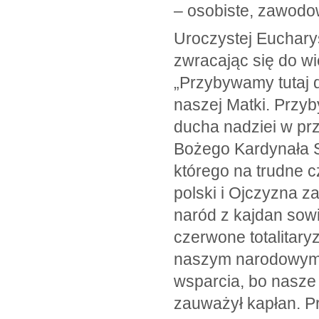
– osobiste, zawodo
Uroczystej Eucharys
zwracając się do wi
„Przybywamy tutaj 
naszej Matki. Przy
ducha nadziei w prz
Bożego Kardynała S
którego na trudne c
polski i Ojczyzna z
naród z kajdan sowi
czerwone totalitary
naszym narodowym 
wsparcia, bo nasze s
zauważył kapłan. P