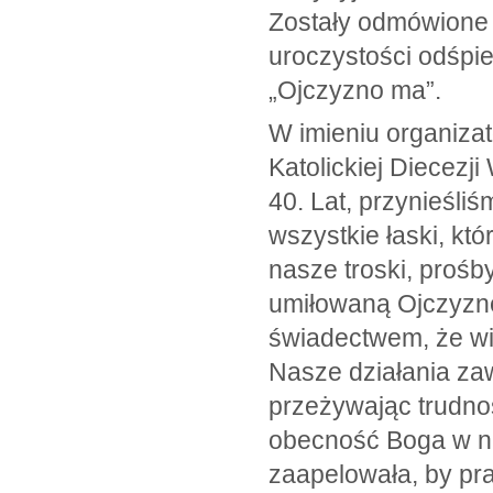
Zostały odmówione 
uroczystości odśpie
„Ojczyzno ma”.
W imieniu organizat
Katolickiej Diecezji
40. Lat, przynieśli
wszystkie łaski, kt
nasze troski, prośby
umiłowaną Ojczyznę
świadectwem, że wia
Nasze działania za
przeżywając trudno
obecność Boga w na
zaapelowała, by pra