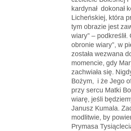
kardynał dokonał k
Licheńskiej, która p
tym obrazie jest za
wiary” – podkreślił
obronie wiary”, w p
została wezwana do 
momencie, gdy Mary
zachwiała się. Nigd
Bożym, i że Jego of
przy sercu Matki B
wiarę, jeśli będziem
Janusz Kumala. Za
modlitwie, by powie
Prymasa Tysiącleci