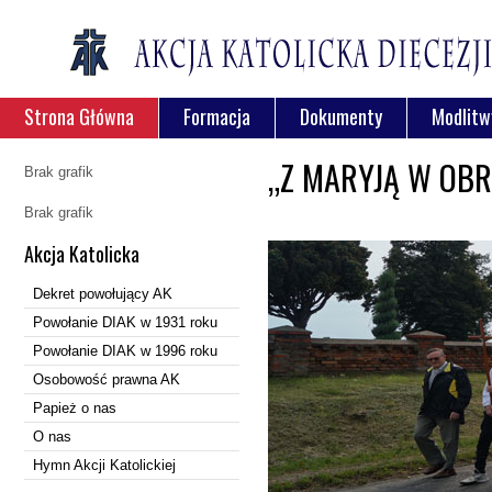
Strona Główna
Formacja
Dokumenty
Modlitw
„Z MARYJĄ W OBR
Brak grafik
Brak grafik
Akcja Katolicka
Dekret powołujący AK
Powołanie DIAK w 1931 roku
Powołanie DIAK w 1996 roku
Osobowość prawna AK
Papież o nas
O nas
Hymn Akcji Katolickiej