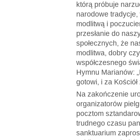
którą próbuje narzu
narodowe tradycje, 
modlitwą i poczuci
przesłanie do nasz
społecznych, że na
modlitwa, dobry cz
współczesnego świat
Hymnu Marianów: „N
gotowi, i za Kościół 
Na zakończenie uroc
organizatorów piel
pocztom sztandarow
trudnego czasu pa
sanktuarium zaprosi