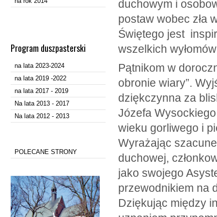
na rok 2014
duchowym i osobowy
postaw wobec zła w
Świętego jest inspi
Program duszpasterski
wszelkich wyłomów 
Pątnikom w doroczn
na lata 2023-2024
na lata 2019 -2022
obronie wiary”. Wy
na lata 2017 - 2019
dziękczynna za blis
Na lata 2013 - 2017
Józefa Wysockiego, 
Na lata 2012 - 2013
wieku gorliwego i 
Wyrażając szacunek
POLECANE STRONY
duchowej, członkowi
jako swojego Asyst
przewodnikiem na d
Dziękując między inn