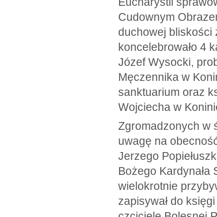
Eucharystii sprawow
Cudownym Obrazem M
duchowej bliskości 
koncelebrowało 4 ka
Józef Wysocki, prob
Męczennika w Konin
sanktuarium oraz ks
Wojciecha w Konini
Zgromadzonych w św
uwagę na obecność p
Jerzego Popiełuszki
Bożego Kardynała S
wielokrotnie przyby
zapisywał do księgi
czciciele Bolesnej P