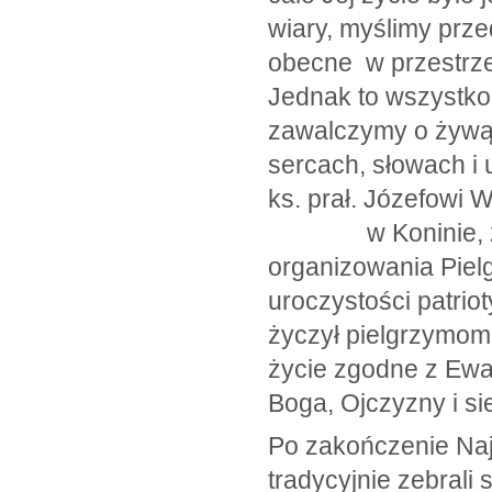
wiary, myślimy prze
obecne w przestrze
Jednak to wszystko 
zawalczymy o żywą
sercach, słowach i
ks. prał. Józefowi 
w Koninie, za op
organizowania Piel
uroczystości patri
życzył pielgrzymom
życie zgodne z Ewan
Boga, Ojczyzny i s
Po zakończenie Najś
tradycyjnie zebrali 