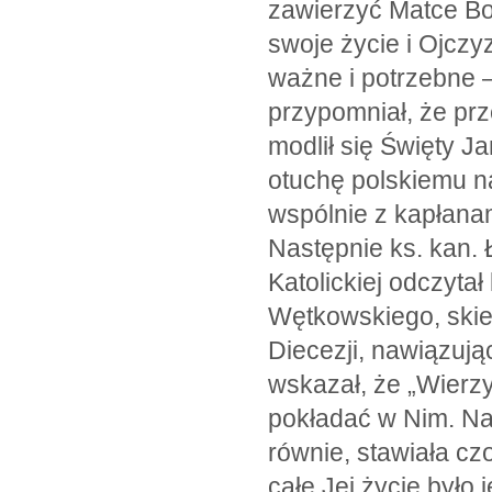
zawierzyć Matce Bo
swoje życie i Ojczy
ważne i potrzebne 
przypomniał, że prz
modlił się Święty Ja
otuchę polskiemu n
wspólnie z kapłanam
Następnie ks. kan. 
Katolickiej odczyta
Wętkowskiego, skie
Diecezji, nawiązuj
wskazał, że „Wierzy
pokładać w Nim. Na
równie, stawiała c
całe Jej życie było