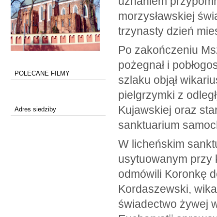
uznaniem przypomni
morzysławskiej świą
trzynasty dzień mie
Po zakończeniu Msz
pożegnał i pobłogos
POLECANE FILMY
szlaku objął wikari
pielgrzymki z odległy
Kujawskiej oraz sta
Adres siedziby
sanktuarium samoc
W licheńskim sankt
usytuowanym przy k
odmówili Koronkę do
Kordaszewski, wikar
świadectwo żywej wi