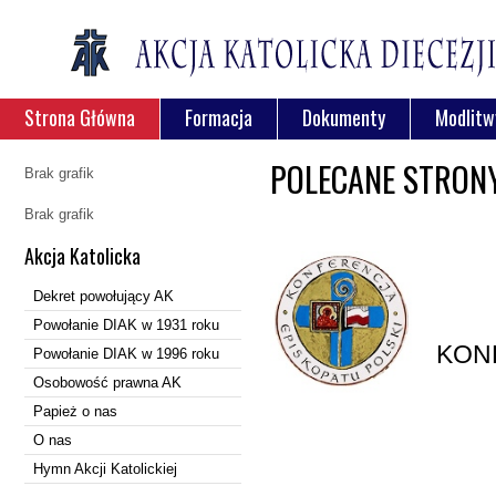
Strona Główna
Formacja
Dokumenty
Modlitw
POLECANE STRON
Brak grafik
Brak grafik
Akcja Katolicka
Dekret powołujący AK
Powołanie DIAK w 1931 roku
KON
Powołanie DIAK w 1996 roku
Osobowość prawna AK
Papież o nas
O nas
Hymn Akcji Katolickiej