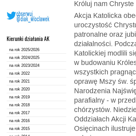
Króluj nam Chryste 
Akcja Katolicka obe
uroczystość Chryst
patronalne oraz jub
Kierunki działania AK
działalności. Podc
na rok 2025/2026
Katolickiej modlili 
na rok 2024/2025
w budowaniu Króle
na rok 2023/2024
wszystkich pragnąc
na rok 2022
oprawę Mszy św. śpi
na rok 2021
na rok 2020
Narodzenia Najświę
na rok 2019
parafialny - w prze
na rok 2018
chórzystów. Niedzie
na rok 2017
Oddziałach Akcji Kat
na rok 2016
Osięcinach ilustru
na rok 2015