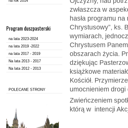
Ojczyzny, nad potrz
na rok 2014
zwłaszcza w aspekci
hasła programu na 
Chrystusowy”, ks. B
Program duszpasterski
wymiarach, jednocze
na lata 2023-2024
Chrystusem Panem z
na lata 2019 -2022
obszarach życia. P
na lata 2017 - 2019
Na lata 2013 - 2017
dziękując Pasterzow
Na lata 2012 - 2013
książkowe materiałó
Kościół. Przymierze
umocnieniem drogi 
POLECANE STRONY
Zwieńczeniem spotk
którą w intencji Akc