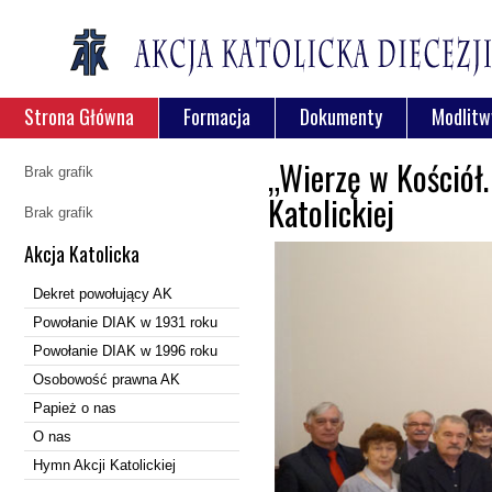
Strona Główna
Formacja
Dokumenty
Modlitw
„Wierzę w Kościół.
Brak grafik
Katolickiej
Brak grafik
Akcja Katolicka
Dekret powołujący AK
Powołanie DIAK w 1931 roku
Powołanie DIAK w 1996 roku
Osobowość prawna AK
Papież o nas
O nas
Hymn Akcji Katolickiej