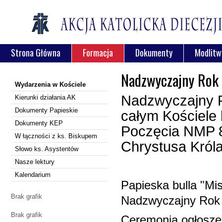
Strona Główna
Formacja
Dokumenty
Modlitw
Nadzwyczajny Rok 
Wydarzenia w Kościele
Nadzwyczajny R
Kierunki działania AK
Dokumenty Papieskie
całym Kościele
Dokumenty KEP
Poczęcia NMP 8 
W łączności z ks. Biskupem
Chrystusa Król
Słowo ks. Asystentów
Nasze lektury
Kalendarium
Papieska bulla "Mi
Brak grafik
Nadzwyczajny Rok Ś
Brak grafik
Ceremonia ogłoszeni