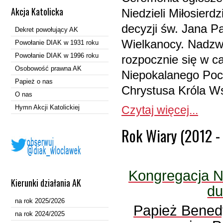
Akcja Katolicka
Niedzieli Miłosier
decyzji św. Jana Pa
Dekret powołujący AK
Wielkanocy. Nadzwy
Powołanie DIAK w 1931 roku
Powołanie DIAK w 1996 roku
rozpocznie się w c
Osobowość prawna AK
Niepokalanego Pocz
Papież o nas
Chrystusa Króla Ws
O nas
Hymn Akcji Katolickiej
Czytaj więcej...
Rok Wiary (2012 -
Kongregacja N
Kierunki działania AK
du
na rok 2025/2026
Papież Benedy
na rok 2024/2025