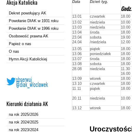
Akcja Katolicka
Data
Dzień tyg.
Godz.
Dekret powołujący AK
13.01
czwartek
18.00
Powołanie DIAK w 1931 roku
13.02
niedziela
10.00
13.03
niedziela
10.00
Powołanie DIAK w 1996 roku
13.04
środa
18.00
Osobowość prawna AK
23.04
sobota
19.00
24.04
/niedziela
12.00
Papież o nas
13.05
piątek
18.00
O nas
13.06
poniedziałek
18.00
13.07
środa
18.00
Hymn Akcji Katolickiej
13.08
sobota
18.00
28.08
niedziela
11.30
16.00
13.09
wtorek
18.00
13.10
czwartek
18.00
11.11
piątek
18.00
20.11
niedziela
10.00
Kierunki działania AK
13.12
wtorek
18.00
na rok 2025/2026
na rok 2024/2025
Uroczystości
na rok 2023/2024