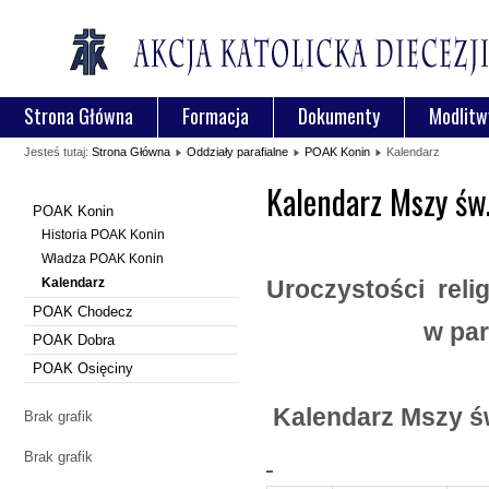
Strona Główna
Formacja
Dokumenty
Modlitw
Jesteś tutaj:
Strona Główna
Oddziały parafialne
POAK Konin
Kalendarz
Kalendarz Mszy św.
POAK Konin
Historia POAK Konin
Władza POAK Konin
Kalendarz
Uroczystości relig
POAK Chodecz
w par
POAK Dobra
POAK Osięciny
Kalendarz Mszy św
Brak grafik
Brak grafik