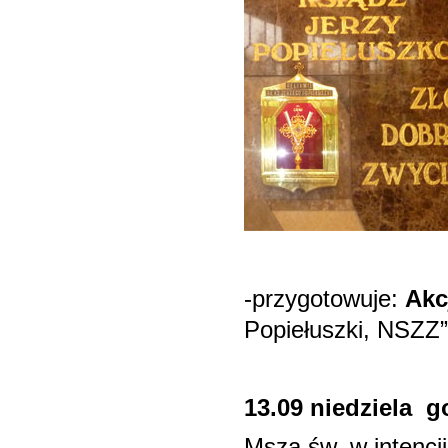
-przygotowuje:
Akc
Popiełuszki, NSZ
13.09 niedziela g
Msza św. w intencj