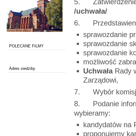
5. Zatwierdzeni
/uchwała/
6. Przedstawienie 
sprawozdanie pr
sprawozdanie sk
POLECANE FILMY
sprawozdanie kom
możliwość zabra
Adres siedziby
Uchwała
Rady w
Zarządowi,
7. Wybór komisji 
8. Podanie inform
wybieramy:
kandydatów na 
proponujemy ka