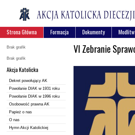
Strona Główna
Formacja
Dokumenty
Modlitw
VI Zebranie Spraw
Brak grafik
Brak grafik
Akcja Katolicka
Dekret powołujący AK
Powołanie DIAK w 1931 roku
Powołanie DIAK w 1996 roku
Osobowość prawna AK
Papież o nas
O nas
Hymn Akcji Katolickiej