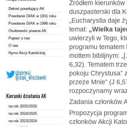
Źródłem kierunków f
Dekret powołujący AK
duszpasterski dla K
Powołanie DIAK w 1931 roku
„Eucharystia daje 
Powołanie DIAK w 1996 roku
temat:
„Wielka taj
Osobowość prawna AK
uwierzyli w Tego, kt
Papież o nas
programu tematem b
O nas
Hymn Akcji Katolickiej
mottem biblijnym: „
6,32). Tematem trz
pokoju Chrystusa” z
przeze Mnie” (J 6,
rozpoczynamy wraz 
Kierunki działania AK
Zadania członków Ak
na rok 2025/2026
Propozycja program
na rok 2024/2025
członków Akcji Kato
na rok 2023/2024