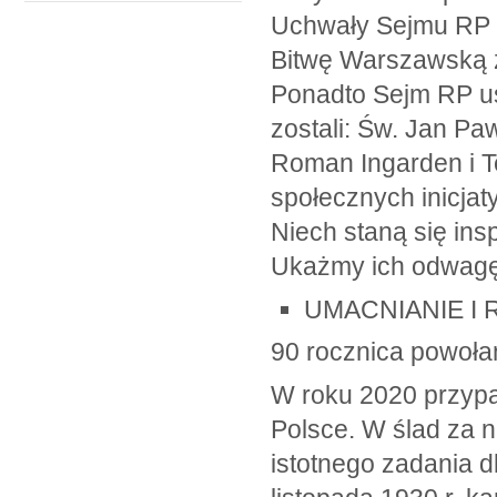
Uchwały Sejmu RP 
Bitwę Warszawską z
Ponadto Sejm RP u
zostali: Św. Jan Pa
Roman Ingarden i T
społecznych inicja
Niech staną się ins
Ukażmy ich odwagę i
UMACNIANIE I
90 rocznica powołan
W roku 2020 przypad
Polsce. W ślad za 
istotnego zadania d