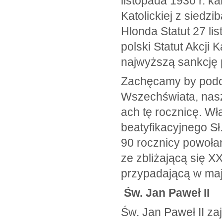
listopada 1930 r. k
Katolickiej z sied
Hlonda Statut 27 li
polski Statut Akcji 
najwyższą sankcję
Zachęcamy by podc
Wszechświata, nas
ach tę rocznicę. W
beatyfikacyjnego S
90 rocznicy powołan
ze zbliżającą się X
przypadającą w maj
Św. Jan Paweł II
Św. Jan Paweł II zaj