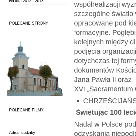
Na lata 2012 - 2013
współrealizacji wyz
szczególne światło
opracowane pod kier
POLECANE STRONY
formacyjne. Pogłęb
kolejnych między d
podjęcia organizacj
dotychczas tej form
dokumentów Kościoła
Jana Pawła II oraz 
XVI „Sacramentum Ca
CHRZEŚCIJAŃS
POLECANE FILMY
Świętując 100 leci
Nadal w Polsce pod
odzyskania niepodle
Adres siedziby