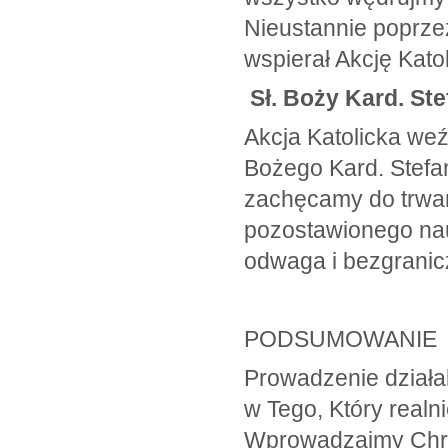
Nieustannie poprze
wspierał Akcję Kato
Sł. Boży Kard. St
Akcja Katolicka weź
Bożego Kard. Stefa
zachęcamy do trwan
pozostawionego nau
odwaga i bezgranic
PODSUMOWANIE
Prowadzenie działal
w Tego, Który realni
Wprowadzajmy Chry