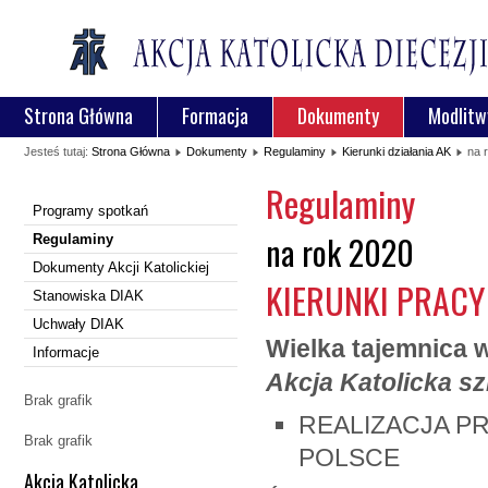
Strona Główna
Formacja
Dokumenty
Modlitw
Jesteś tutaj:
Strona Główna
Dokumenty
Regulaminy
Kierunki działania AK
na 
Regulaminy
Programy spotkań
na rok 2020
Regulaminy
Dokumenty Akcji Katolickiej
KIERUNKI PRACY
Stanowiska DIAK
Uchwały DIAK
Wielka tajemnica 
Informacje
Akcja Katolicka sz
Brak grafik
REALIZACJA P
Brak grafik
POLSCE
Akcja Katolicka