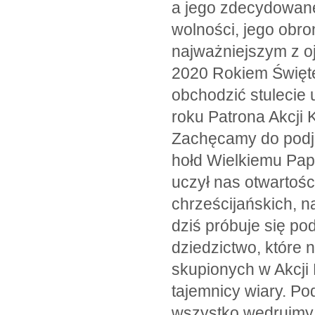
a jego zdecydowane
wolności, jego obr
najważniejszym z oj
2020 Rokiem Święte
obchodzić stulecie 
roku Patrona Akcji K
Zachęcamy do podję
hołd Wielkiemu Pap
uczył nas otwartośc
chrześcijańskich, n
dziś próbuje się po
dziedzictwo, które 
skupionych w Akcji K
tajemnicy wiary. Po
wszystko wędrujmy 