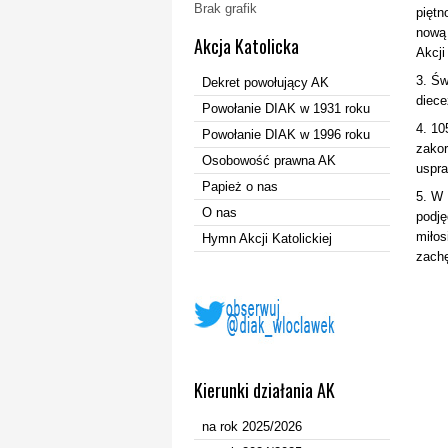
Brak grafik
piętn
nową 
Akcja Katolicka
Akcji
3. Św
Dekret powołujący AK
diece
Powołanie DIAK w 1931 roku
4. 10
Powołanie DIAK w 1996 roku
zakor
Osobowość prawna AK
uspra
Papież o nas
5. W 
O nas
podję
miłos
Hymn Akcji Katolickiej
zachę
Kierunki działania AK
na rok 2025/2026