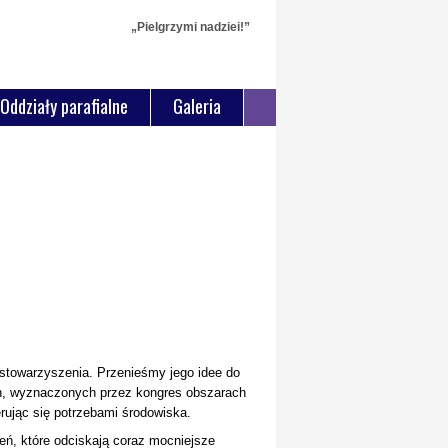
„Pielgrzymi nadziei!”
Oddziały parafialne
Galeria
 stowarzyszenia. Przenieśmy jego idee do
ech, wyznaczonych przez kongres obszarach
erując się potrzebami środowiska.
ń, które odciskają coraz mocniejsze