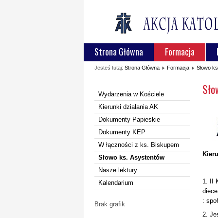
Strona Główna
Formacja
Jesteś tutaj:
Strona Główna
Formacja
Słowo ks
Sło
Wydarzenia w Kościele
Kierunki działania AK
Dokumenty Papieskie
Dokumenty KEP
W łączności z ks. Biskupem
Kieru
Słowo ks. Asystentów
Nasze lektury
1. II
Kalendarium
diece
: spo
Brak grafik
2. Je