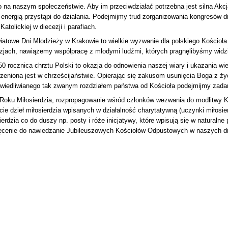
o na naszym społeczeństwie. Aby im przeciwdziałać potrzebna jest silna Akc
energią przystąpi do działania. Podejmijmy trud zorganizowania kongresów di
 Katolickiej w diecezji i parafiach.
iatowe Dni Młodzieży w Krakowie to wielkie wyzwanie dla polskiego Kościoła
zjach, nawiążemy współpracę z młodymi ludźmi, których pragnęlibyśmy widzieć
50 rocznica chrztu Polski to okazja do odnowienia naszej wiary i ukazania wiel
zeniona jest w chrześcijaństwie. Opierając się zakusom usunięcia Boga z ż
wiedliwianego tak zwanym rozdziałem państwa od Kościoła podejmijmy zadani
Roku Miłosierdzia, rozpropagowanie wśród członków wezwania do modlitwy K
cie dzieł miłosierdzia wpisanych w działalność charytatywną (uczynki miłosie
ierdzia co do duszy np. posty i róże inicjatywy, które wpisują się w naturalne 
cenie do nawiedzanie Jubileuszowych Kościołów Odpustowych w naszych di