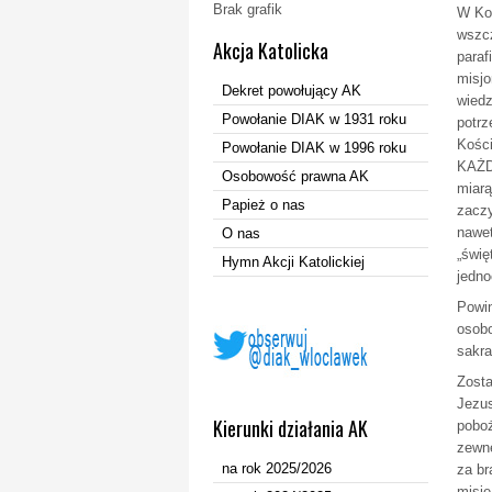
Brak grafik
W Koś
wszcz
Akcja Katolicka
paraf
misjo
Dekret powołujący AK
wiedz
Powołanie DIAK w 1931 roku
potrz
Kości
Powołanie DIAK w 1996 roku
KAŻDY
Osobowość prawna AK
miarą
Papież o nas
zaczy
nawet
O nas
„świę
Hymn Akcji Katolickiej
jedno
Powin
osobo
sakra
Zosta
Jezus
Kierunki działania AK
poboż
zewnę
na rok 2025/2026
za br
misję