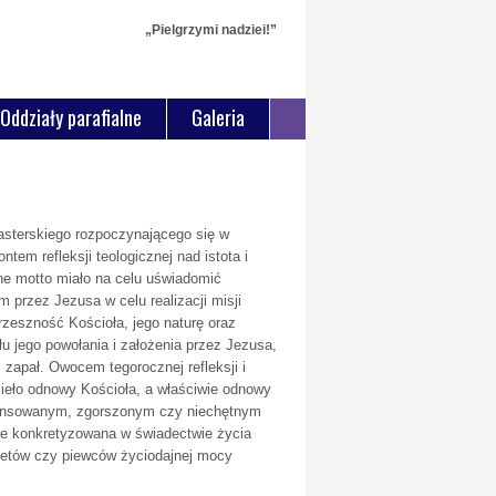
„Pielgrzymi nadziei!”
Oddziały parafialne
Galeria
asterskiego rozpoczynającego się w
tem refleksji teologicznej nad istota i
ne motto miało na celu uświadomić
 przez Jezusa w celu realizacji misji
zeszność Kościoła, jego naturę oraz
 jego powołania i założenia przez Jezusa,
 zapał. Owocem tegorocznej refleksji i
ieło odnowy Kościoła, a właściwie odnowy
stansowanym, zgorszonym czy niechętnym
 ale konkretyzowana w świadectwie życia
ogetów czy piewców życiodajnej mocy