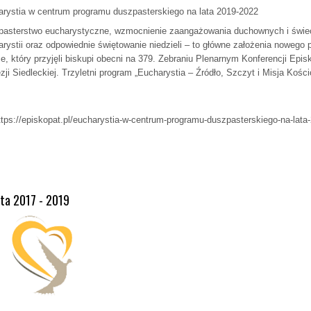
rystia w centrum programu duszpasterskiego na lata 2019-2022
asterstwo eucharystyczne, wzmocnienie zaangażowania duchownych i świec
rystii oraz odpowiednie świętowanie niedzieli – to główne założenia nowego
e, który przyjęli biskupi obecni na 379. Zebraniu Plenarnym Konferencji Epi
zji Siedleckiej. Trzyletni program „Eucharystia – Źródło, Szczyt i Misja Kośc
ttps://episkopat.pl/eucharystia-w-centrum-programu-duszpasterskiego-na-lata
ata 2017 - 2019