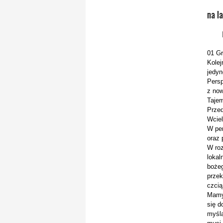
na l
01 Gr
Kolej
jedyn
Persp
z now
Tajem
Przed
Wciel
W per
oraz 
W roz
lokal
bożeg
przek
czcią
Mamy 
się d
myślą