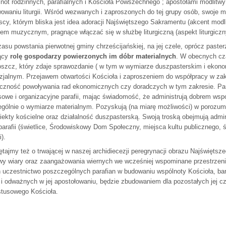
not rodzinnych, parafialnych i Kościoła Powszechnego ; apostołami modlitw
owaniu liturgii. Wśród wezwanych i zaproszonych do tej grupy osób, swoje mie
cy, którym bliska jest idea adoracji Najświętszego Sakramentu (akcent modl
tem muzycznym, pragnące włączać się w służbę liturgiczną (aspekt liturgiczn
asu powstania pierwotnej gminy chrześcijańskiej, na jej czele, oprócz pasterz
iący
rolę gospodarzy powierzonych im dóbr materialnych
. W obecnych cz
szcz, który zdaje sprawozdanie ( w tym w wymiarze duszpasterskim i ekon
zjalnym. Przejawem otwartości Kościoła i zaproszeniem do współpracy w z
czność powoływania rad ekonomicznych czy doradczych w tym zakresie. Par
sowe i organizacyjne parafii, mając świadomość, że administrują dobrem wsp
gólnie o wymiarze materialnym. Pozyskują (na miarę możliwości) w porozu
iekty kościelne oraz działalność duszpasterską. Swoją troską obejmują admin
parafii (świetlice, Środowiskowy Dom Społeczny, miejsca kultu publicznego, 
i).
tajmy też o trwającej w naszej archidiecezji peregrynacji obrazu Najświęt
y wiary oraz zaangażowania wiernych we wcześniej wspominane przestrzenie dz
 uczestnictwo poszczególnych parafian w budowaniu wspólnoty Kościoła, ba
 i odważnych w jej apostołowaniu, będzie zbudowaniem dla pozostałych jej 
tusowego Kościoła.