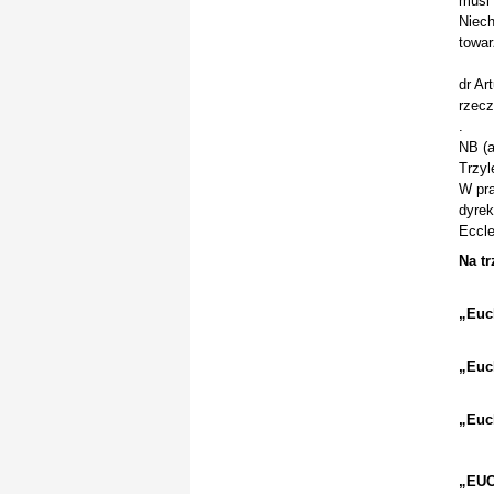
musi 
Niech
towar
dr Ar
rzecz
.
NB (
Trzyl
W pra
dyrek
Eccle
Na tr
„Euc
„Euc
„Euc
„EUC