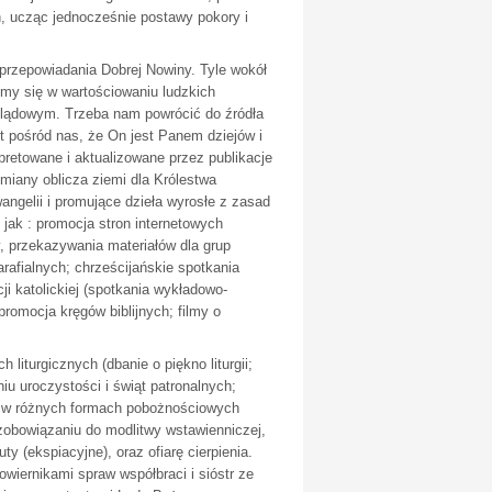
, ucząc jednocześnie postawy pokory i
 przepowiadania Dobrej Nowiny. Tyle wokół
bimy się w wartościowaniu ludzkich
lądowym. Trzeba nam powrócić do źródła
st pośród nas, że On jest Panem dziejów i
pretowane i aktualizowane przez publikacje
miany oblicza ziemi dla Królestwa
ngelii i promujące dzieła wyrosłe z zasad
jak : promocja stron internetowych
y, przekazywania materiałów dla grup
arafialnych; chrześcijańskie spotkania
cji katolickiej (spotkania wykładowo-
romocja kręgów biblijnych; filmy o
 liturgicznych (dbanie o piękno liturgii;
iu uroczystości i świąt patronalnych;
ną w różnych formach pobożnościowych
i zobowiązaniu do modlitwy wstawienniczej,
 (ekspiacyjne), oraz ofiarę cierpienia.
wiernikami spraw współbraci i sióstr ze