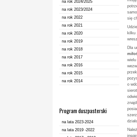
na rok 2024/2025
potrz
na rok 2023/2024
samor
na rok 2022
się c
na rok 2021
Udzie
kilku
na rok 2020
wresz
na rok 2019
Dla u
na rok 2018
miło
na rok 2017
wielu
na rok 2016
wezwa
przek
na rok 2015
pozys
na rok 2014
o wdo
siero
odwie
znajd
posia
Program duszpasterski
szerz
dział
na lata 2023-2024
Należ
na lata 2019 -2022
inspi