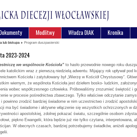
Dokumenty
Modlitwy
Władza DIAK
Kronika
a lub biskupa
Program duszpasterski
ata 2023-2024
estniczę we wspólnocie Kościoła”
to hasło przewodnie nowego roku duszp
ele katolickim wraz z pierwszą niedzielą adwentu. Mijający rok upływał pod kon
nnictwem Kościoła i zatytułowany był „Wierzę w Kościół Chrystusowy”. Głów
tkim wiernym, że wspólnota Kościoła jest dziełem bosko- ludzkim, założonym
enia wobec współczesnego człowieka. Próbowaliśmy zrozumieć świętość i gr
enie w procesie pośrednictwa zbawczego. Tylko właściwe odczytanie zamysłu
i powinno zrodzić bardziej świadome w nim uczestnictwo i zrodzić apostolski
cji ma być świadome i aktywne włączenie się wszystkich ochrzczonych w dz
żywotności apostolskiej, zdolnej pokazać światu, szczególnie osobom zdy
ołowi, piękno Ewangelii, która będzie już nie tylko czytana, interpretowana,
ścijan. W obecnych czasach, bardziej potrzebujemy świadków, aniżeli apol
elii.