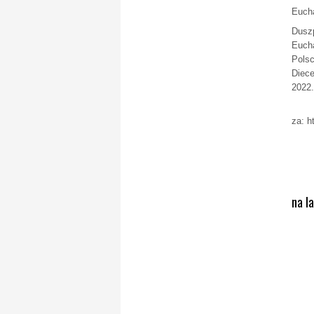
Eucha
Duszp
Eucha
Polsc
Diece
2022.
za: h
na l