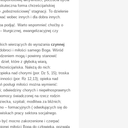
kuteczna forma chrześcijańskiej
e „pobożnościowej” stagnacji. To dzielenie
ać wobec innych i dla dobra innych.
zeba podjąć. Warto wspomnieć choćby o
 liturgicznej, ewangelizacyjnej czy
tkich wierzących do wyrażania
czynnej
 dobroci i miłości samego Boga. Wśród
wodzeniem mogą i powinny stanowić
dzieł, które z głęboką wiarą,
rześcijańska. Należą do nich:
opieka nad chorymi (por. Dz 5, 15); troska
inności (por. Rz 12,13); opieka nad
łań posługi miłości można wymienić:
i; odwiedziny chorych i niepełnosprawnych
 pomocy świadczonej na rzecz rodzin
cka, szpitali; modlitwa za bliźnich;
no – formacyjnych ( odwołujących się do
wiskach pracy sektora socjalnego.
o być mocno zakorzenione i czerpać
ębionej miłości Boga do człowieka, pozwala