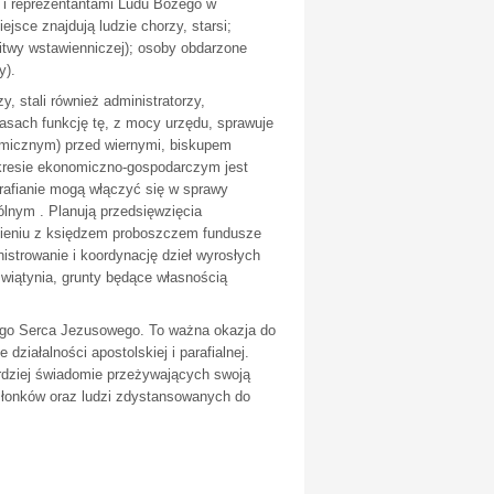
y i reprezentantami Ludu Bożego w
jsce znajdują ludzie chorzy, starsi;
itwy wstawienniczej); osoby obdarzone
y).
y, stali również administratorzy,
asach funkcję tę, z mocy urzędu, sprawuje
omicznym) przed wiernymi, biskupem
akresie ekonomiczno-gospodarczym jest
afianie mogą włączyć się w sprawy
ólnym . Planują przedsięwzięcia
mieniu z księdzem proboszczem fundusze
istrowanie i koordynację dzieł wyrosłych
świątynia, grunty będące własnością
szego Serca Jezusowego. To ważna okazja do
iałalności apostolskiej i parafialnej.
rdziej świadomie przeżywających swoją
członków oraz ludzi zdystansowanych do