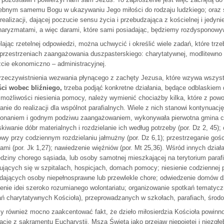
ebnym samemu Bogu w ukazywaniu Jego miłości do rodzaju ludzkiego; oraz s
ealizacji, dającej poczucie sensu życia i przebudzająca z kościelnej i jedyni
haryzmatami, a więc darami, które sami posiadając, będziemy rozdysponowyw
lając rzetelnej odpowiedzi, można uchwycić i określić wiele zadań, które tr
 przestrzeniach zaangażowania duszpasterskiego: charytatywnej, modlitewno –
cie ekonomiczno – administracyjnej.
rzeczywistnienia wezwania płynącego z zachęty Jezusa, które wzywa wszys
ści wobec bliźniego,
trzeba podjąć konkretne działania, będące odblaskiem
 możliwości niesienia pomocy, należy wymienić chociażby kilka, które z po
nie do realizacji dla wspólnot parafialnych. Wiele z nich stanowi kontynuację 
onaniem i godnym podziwu zaangażowaniem, wykonywała pierwotna gmina ch
kiwanie dóbr materialnych i rozdzielanie ich według potrzeby (por. Dz 2, 45); 
wy przy codziennym rozdzielaniu jałmużny (por. Dz 6,1); przestrzeganie gośc
tami (por. Jk 1,27); nawiedzenie więźniów (por. Mt 25,36). Wśród innych dzia
dziny chorego sąsiada, lub osoby samotnej mieszkającej na terytorium parafi
ujących się w szpitalach, hospicjach, domach pomocy; niesienie codziennej
dających osoby niepełnosprawne lub przewlekle chore; odwiedzenie domów dzie
enie idei szeroko rozumianego wolontariatu; organizowanie spotkań tematycz
ań charytatywnych Kościoła), przeprowadzanych w szkołach, parafiach, środo
y również mocno zaakcentować fakt, że dzieło miłosierdzia Kościoła powinn
rację z sakramentu Eucharystii. Msza Święta jako przejaw niepojętej i niezgł