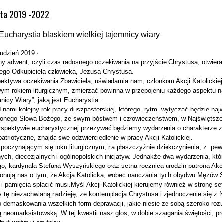
ata 2019 -2022
Eucharystia blaskiem wielkiej tajemnicy wiary
udzień 2019 ·
ny adwent, czyli czas radosnego oczekiwania na przyjście Chrystusa, otwie
ego Odkupiciela człowieka, Jezusa Chrystusa.
ektywa oczekiwania Zbawiciela, uświadamia nam, członkom Akcji Katolickiej
ym rokiem liturgicznym, zmierzać powinna w przepojeniu każdego aspektu na
nicy Wiary”, jaką jest Eucharystia.
 nami kolejny rok pracy duszpasterskiej, którego „rytm” wytyczać będzie na
onego Słowa Bożego, ze swym bóstwem i człowieczeństwem, w Najświętszej
spektywie eucharystycznej przeżywać będziemy wydarzenia o charakterze 
patriotyczne, znajdą swe odzwierciedlenie w pracy Akcji Katolickiej.
poczynającym się roku liturgicznym, na płaszczyźnie dziękczynienia, z pe
nych, diecezjalnych i ogólnopolskich inicjatyw. Jednakże dwa wydarzenia, kt
o, kardynała Stefana Wyszyńskiego oraz setna rocznica urodzin patrona Akcji
onują nas o tym, że Akcja Katolicka, wobec nauczania tych obydwu Mężów St
 i pamięcią spłacić musi.Myśl Akcji Katolickiej kierujemy również w stronę se
tę niezachwianą nadzieję, że kontemplacja Chrystusa i zjednoczenie się z 
o demaskowania wszelkich form deprawacji, jakie niesie ze sobą szeroko roz
 neomarksistowską. W tej kwestii nasz głos, w dobie szargania świętości, 