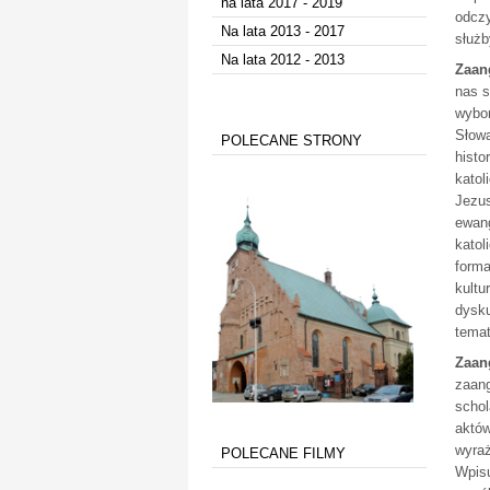
na lata 2017 - 2019
odczy
Na lata 2013 - 2017
służb
Na lata 2012 - 2013
Zaan
nas s
wybor
Słowa
POLECANE STRONY
histo
katol
Jezus
ewang
katol
forma
kultu
dysku
tematy
Zaan
zaang
schol
aktów
wyraż
POLECANE FILMY
Wpisu