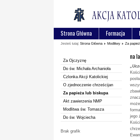
Strona Główna
Formacja
Jesteś tutaj:
Strona Główna
Modlitwy
Za papież
na l
Za Ojczyznę
„Ucz
Do św. Michała Archanioła
Kości
Czlonka Akcji Katolickiej
posła
O zjednoczenie chrześcijan
wszys
zbawi
Za papieża lub biskupa
znacz
Akt zawierzenia NMP
może 
Modlitwa św. Tomasza
forma
jego 
Do św. Wojciecha
Kości
chrze
Brak grafik
Ewang