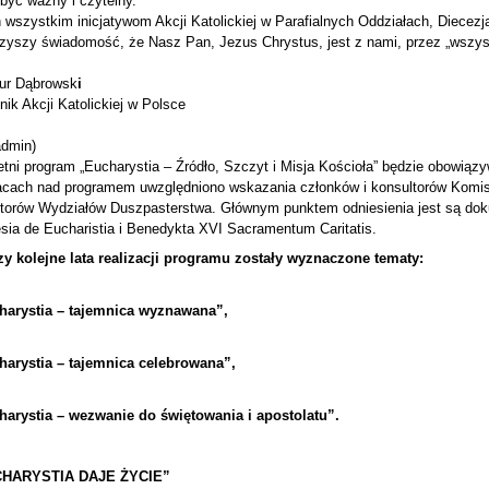
być ważny i czytelny.
 wszystkim inicjatywom Akcji Katolickiej w Parafialnych Oddziałach, Diecezj
zyszy świadomość, że Nasz Pan, Jezus Chrystus, jest z nami, przez „wszyst
tur Dąbrowsk
i
nik Akcji Katolickiej w Polsce
admin)
etni program „Eucharystia – Źródło, Szczyt i Misja Kościoła” będzie obowiąz
cach nad programem uwzględniono wskazania członków i konsultorów Komis
torów Wydziałów Duszpasterstwa. Głównym punktem odniesienia jest są doku
sia de Eucharistia i Benedykta XVI Sacramentum Caritatis.
zy kolejne lata realizacji programu zostały wyznaczone tematy:
harystia – tajemnica wyznawana”,
harystia – tajemnica celebrowana”,
harystia – wezwanie do świętowania i apostolatu”.
HARYSTIA DAJE ŻYCIE”