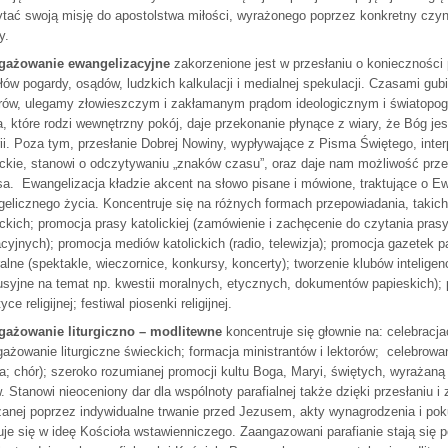
tać swoją misję do apostolstwa miłości, wyrażonego poprzez konkretny czyn
y.
gażowanie ewangelizacyjne
zakorzenione jest w przesłaniu o konieczności
łów pogardy, osądów, ludzkich kalkulacji i medialnej spekulacji. Czasami gu
ów, ulegamy złowieszczym i zakłamanym prądom ideologicznym i światopog
, które rodzi wewnętrzny pokój, daje przekonanie płynące z wiary, że Bóg je
rii. Poza tym, przesłanie Dobrej Nowiny, wypływające z Pisma Świętego, inter
ickie, stanowi o odczytywaniu „znaków czasu”, oraz daje nam możliwość prze
a. Ewangelizacja kładzie akcent na słowo pisane i mówione, traktujące o Ewa
elicznego życia. Koncentruje się na różnych formach przepowiadania, takich 
ickich; promocja prasy katolickiej (zamówienie i zachęcenie do czytania pras
cyjnych); promocja mediów katolickich (radio, telewizja); promocja gazetek p
ralne (spektakle, wieczornice, konkursy, koncerty); tworzenie klubów inteligen
syjne na temat np. kwestii moralnych, etycznych, dokumentów papieskich); p
ce religijnej; festiwal piosenki religijnej.
gażowanie liturgiczno – modlitewne
koncentruje się głownie na: celebracjach
ażowanie liturgiczne świeckich; formacja ministrantów i lektorów; celebrowan
a; chór); szeroko rozumianej promocji kultu Boga, Maryi, świętych, wyraża
. Stanowi nieoceniony dar dla wspólnoty parafialnej także dzięki przesłaniu 
anej poprzez indywidualne trwanie przed Jezusem, akty wynagrodzenia i pokuty
je się w ideę Kościoła wstawienniczego. Zaangazowani parafianie stają się po