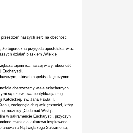
ra przestrzeń naszych serc na obecność
, że tegoroczna przygoda apostolska, wraz
szych działań blaskiem „Wielkiej
jwiększa tajemnica naszej wiary, obecność
 Eucharystii.
zbawczym, których aspekty dziękczynne
wnością dostrzeżemy wiele szlachetnych
órymi są czerwcowa beatyfikacja sługi
 Katolickiej, św. Jana Pawła II,
anu, zaciągnęła dług wdzięczności, który
tnej rocznicy „Cudu nad Wisłą”.
Nim w sakramencie Eucharystii, przyczyni
umiana rewolucja kulturowa inspirowana
profanowania Najświętszego Sakramentu,