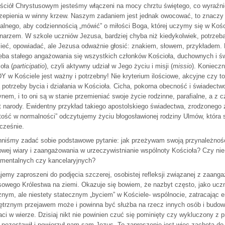
ciół Chrystusowym jesteśmy włączeni na mocy chrztu świętego, co wyraźni
epienia w winny krzew. Naszym zadaniem jest jednak owocować, to znaczy t
ialnego, aby codziennością „mówić” o miłości Boga, której uczymy się w Kości
narzem. W szkole uczniów Jezusa, bardziej chyba niż kiedykolwiek, potrzeba 
ieć, opowiadać, ale Jezusa odważnie głosić: znakiem, słowem, przykładem. D
eba stałego angażowania się wszystkich członków Kościoła, duchownych i św
oła (
participatio
), czyli aktywny udział w Jego życiu i misji (
missio
). Konieczn
 w Kościele jest ważny i potrzebny! Nie kryterium ilościowe, akcyjne czy to 
 potrzeby bycia i działania w Kościoła. Cicha, pokorna obecność i świadectwo
nem, i to oni są w stanie przemieniać swoje życie rodzinne, parafialne, a 
 narody. Ewidentny przykład takiego apostolskiego świadectwa, zrodzonego z
tość w normalności” odczytujemy życiu błogosławionej rodziny Ulmów, która s
cześnie.
niśmy zadać sobie podstawowe pytanie: jak przeżywam swoją przynależność d
wej wiary i zaangażowania w urzeczywistnianie wspólnoty Kościoła? Czy nie 
mentalnych czy kancelaryjnych?
jemy zaproszeni do podjęcia szczerej, osobistej refleksji związanej z zaang
owego Królestwa na ziemi. Okazuje się bowiem, że nazbyt często, jako ucz
nym, ale niestety statecznym „byciem” w Kościele- wspólnocie, zatracając e
trznym przejawem może i powinna być służba na rzecz innych osób i budowa
aci w wierze. Dzisiaj nikt nie powinien czuć się pominięty czy wykluczony z 
 pozostawił i powierzył nam sam Jezus. To zaproszenie jest więc zachętą do