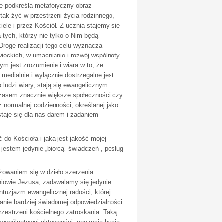
e podkreśla metaforyczny obraz
ak żyć w przestrzeni życia rodzinnego,
ele i przez Kościół. Z ucznia stajemy się
tych, którzy nie tylko o Nim będą
rogę realizacji tego celu wyznacza
ieckich, w umacnianie i rozwój wspólnoty
ym jest zrozumienie i wiara w to, że
medialnie i wyłącznie dostrzegalne jest
 ludzi wiary, stają się ewangelicznym
z czasem znacznie większe społeczności czy
 normalnej codzienności, określanej jako
taje się dla nas darem i zadaniem
o Kościoła i jaka jest jakość mojej
jestem jedynie „biorcą” świadczeń , posług
ażowaniem się w dzieło szerzenia
niowie Jezusa, zadawalamy się jedynie
ntuzjazm ewangelicznej radości, której
nie bardziej świadomej odpowiedzialności
przestrzeni kościelnego zatroskania. Taką
 wspólnotowej aktywności; poczucia bycia