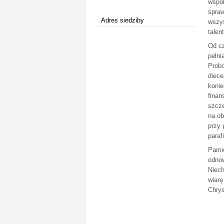
wspól
spraw
Adres siedziby
wszys
talen
Od cz
pełn
Probo
diece
konie
finan
szcze
na ob
przy 
parafi
Pamię
odnow
Niech
wiarę
Chrys