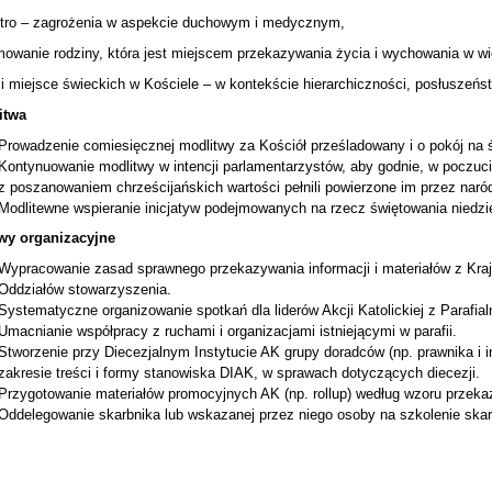
vitro – zagrożenia w aspekcie duchowym i medycznym,
mowanie rodziny, która jest miejscem przekazywania życia i wychowania w wi
a i miejsce świeckich w Kościele – w kontekście hierarchiczności, posłuszeńs
itwa
Prowadzenie comiesięcznej modlitwy za Kościół prześladowany i o pokój na 
Kontynuowanie modlitwy w intencji parlamentarzystów, aby godnie, w poczuc
z poszanowaniem chrześcijańskich wartości pełnili powierzone im przez naró
Modlitewne wspieranie inicjatyw podejmowanych na rzecz świętowania niedzie
wy organizacyjne
Wypracowanie zasad sprawnego przekazywania informacji i materiałów z Kraj
Oddziałów stowarzyszenia.
Systematyczne organizowanie spotkań dla liderów Akcji Katolickiej z Parafia
Umacnianie współpracy z ruchami i organizacjami istniejącymi w parafii.
Stworzenie przy Diecezjalnym Instytucie AK grupy doradców (np. prawnika i i
zakresie treści i formy stanowiska DIAK, w sprawach dotyczących diecezji.
Przygotowanie materiałów promocyjnych AK (np. rollup) według wzoru przek
Oddelegowanie skarbnika lub wskazanej przez niego osoby na szkolenie skar