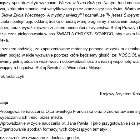
iejszy sposób złożyć wyznanie:
Wierzę w Syna Bożego.
Na tym fundamenci
wa, która nieustannie jest weryfikowana przez otaczający nas świat. Warto w
Słowa Życia Wiecznego. A myśmy uwierzyli i poznali, że Ty jesteś Świętym 
ciela i podejmując oddaną troskę o naszą wiarę pragniemy z oddaniem podją
ć się coraz wyraźniejszym znakiem obecności i zwycięstwa Bożej Prawdy i 
ędzie czas pielęgnowania w nas ŚWIATŁA CHRYSTUSOWEGO, aby swoim blas
ieka.
 szczerą nadzieję, że zaprezentowane materiały pomogą wszystkim członkom
iem podjąć wielkie wyzwanie poprzez które będziemy głosić, że:
KOŚCIÓŁ 
wamy pełną oddania wrażliwość i odpowiedzialność za naszą wspólnotę wiar
wającym bogactwo Bożej Świętości, Wierności i Miłości.
rek Solarczyk
rajowy Asystent Kościel
acja
Propagowanie nauczania Ojca Świętego Franciszka oraz przeciwstawianie się
wypaczaniu ich treści przez media.
Wprowadzanie w życie nauczania bł. Jana Pawła II jako przygotowanie i dzięk
Organizowanie spotkań formacyjnych dotyczących tematyki :
bezpieczeństwa związane z ideologią gender,