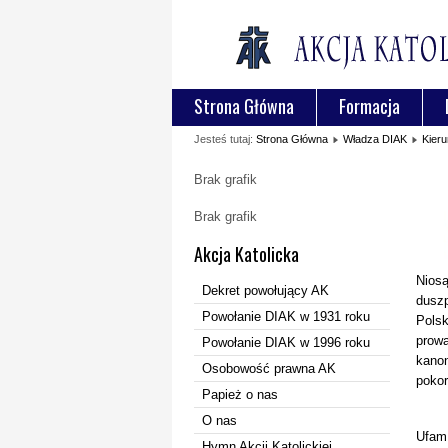
Strona Główna
Formacja
Jesteś tutaj:
Strona Główna
Władza DIAK
Kieru
Brak grafik
Brak grafik
Akcja Katolicka
Nios
Dekret powołujący AK
duszp
Powołanie DIAK w 1931 roku
Polsk
prow
Powołanie DIAK w 1996 roku
kanon
Osobowość prawna AK
pokor
Papież o nas
O nas
Ufam,
Hymn Akcji Katolickiej