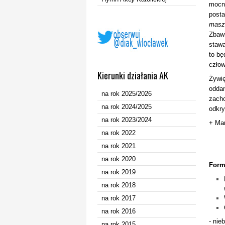
mocn
posta
masz 
Zbawi
stawa
to b
człow
Kierunki działania AK
Żywię
oddan
na rok 2025/2026
zacho
na rok 2024/2025
odkry
na rok 2023/2024
+ Ma
na rok 2022
na rok 2021
K
na rok 2020
Form
na rok 2019
na rok 2018
na rok 2017
na rok 2016
- nie
na rok 2015