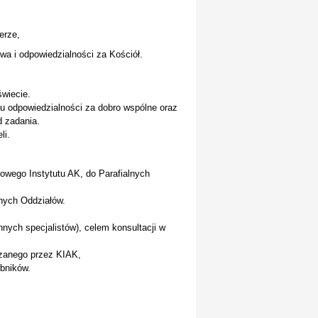
erze,
twa i odpowiedzialności za Kościół.
świecie.
iu odpowiedzialności za dobro wspólne oraz
d zadania.
li.
owego Instytutu AK, do Parafialnych
lnych Oddziałów.
nnych specjalistów), celem konsultacji w
azanego przez KIAK,
bników.