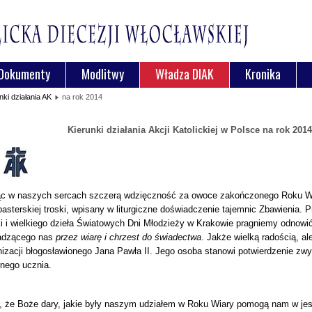
Dokumenty
Modlitwy
Władza DIAK
Kronika
nki działania AK
na rok 2014
Kierunki działania Akcji Katolickiej w Polsce na rok 2014
ąc w naszych sercach szczerą wdzięczność za owoce zakończonego Roku Wi
asterskiej troski, wpisany w liturgiczne doświadczenie tajemnic Zbawienia. 
i i wielkiego dzieła Światowych Dni Młodzieży w Krakowie pragniemy odnow
adzącego nas
przez wiarę i chrzest do świadectwa
. Jakże wielką radością, a
izacji błogosławionego Jana Pawła II. Jego osoba stanowi potwierdzenie zwy
nego ucznia.
 że Boże dary, jakie były naszym udziałem w Roku Wiary pomogą nam w jesz