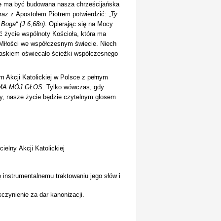
e ma być budowana nasza chrześcijańska
raz z Apostołem Piotrem potwierdzić: „
Ty
Boga“ (J 6,68n)
. Opierając się na Mocy
ć życie wspólnoty Kościoła, która ma
Miłości we współczesnym świecie. Niech
kiem oświecało ścieżki współczesnego
 Akcji Katolickiej w Polsce z pełnym
MA MÓJ GŁOS
. Tylko wówczas, gdy
y, nasze życie będzie czytelnym głosem
ny
Akcji Katolickiej
 instrumentalnemu traktowaniu jego słów i
czynienie za dar kanonizacji.