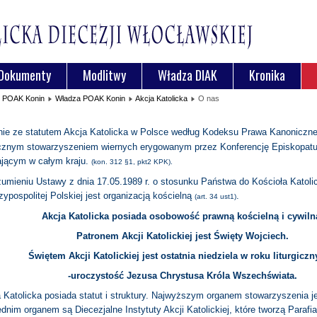
Dokumenty
Modlitwy
Władza DIAK
Kronika
POAK Konin
Władza POAK Konin
Akcja Katolicka
O nas
ie ze statutem Akcja Katolicka w Polsce według Kodeksu Prawa Kanoniczne
cznym stowarzyszeniem wiernych er
ygowanym przez Konferencję Episkopatu
ającym w całym kraju.
(kon. 312 §1, pkt2 KPK).
umieniu Ustawy z dnia 17.05.1989 r. o stosunku Państwa do Kościoła Katoli
ypospolitej Polskiej jest organizac
ją kościelną
.
(art. 34 ust1)
Akcja Katolicka posiada osobowość prawną kościelną i cywiln
Patronem Akcji Katolickiej jest Święty Wojciech.
Świętem Akcji Katolickiej jest ostatnia niedziela w roku liturgicz
-uroczystość Jezusa Chrystusa Króla Wszechświata.
 Katolicka posiada statut i struktury. Najwyższym organem stowarzyszenia jes
dnim organem są Diecezjalne Instytuty Akcji Katolickiej, które tworzą Parafia