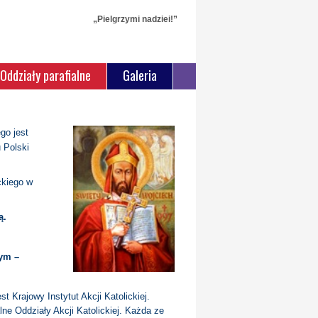
„Pielgrzymi nadziei!”
Oddziały parafialne
Galeria
go jest
 Polski
ckiego w
ą.
nym –
t Krajowy Instytut Akcji Katolickiej.
lne Oddziały Akcji Katolickiej. Każda ze