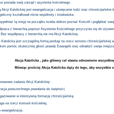
tur posiada swój zarząd i asystenta kościelnego.
 Akcji Katolickiej jest ewangelizacja i uświęcanie ludzi oraz chrześcijańskie
eliczny kształtował różne wspólnoty i środowiska.
ypełniać tą misję na początku trzeba dobrze poznać Kościół i pogłębiać swo
praca z hierarchią poprzez Asystenta Kościelnego przyczynia się do ożywie
. Bez współpracy z hierarchią nie ma Akcji Katolickiej.
 Katolicka jest szczególną formą posługi na rzecz wzrostu chrześcijańskiej
ikom pomóc skuteczniej głosić prawdy Ewangelii oraz odnaleźć swoje miejsce
Akcja Katolicka , jako główny cel stawia odnowienie wszystkie
Mówiąc prościej Akcja Katolicka dąży do tego, aby wszystkie s
tawowe zadania Akcji Katolickiej :
zacja powszechnego powołania do świętości,
ażowanie w intensywną formację chrześcijańską,
ga na rzecz komunii kościelnej,
 ewangelizacja,