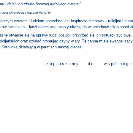
y udział w budowie bardziej ludzkiego świata.”
tacja Christifideles laici Jan Paweł II /
ejszym czasom i ludziom potrzebna jest inspiracja duchowo – religijna i mora
ików świeckich – ludzi dobrej woli tworzy okazję do współodpowiedzialności z
ne otwarcie się na sprawy ludzi pozwoli przyjrzeć się ich sytuacji życiowej,
ścijańskich oraz działać promując czyny wiary. Tę cenną misję ewangelizac
 Katolicką działającą w parafiach naszej diecezji.
Z a p r a s z a m y d o w s p ó l n e g o 