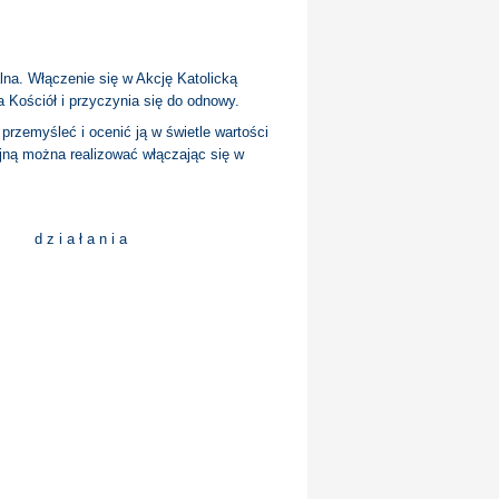
lna. Włączenie się w Akcję Katolicką
a Kościół i przyczynia się do odnowy.
 przemyśleć i ocenić ją w świetle wartości
yjną można realizować włączając się w
d z i a ł a n i a