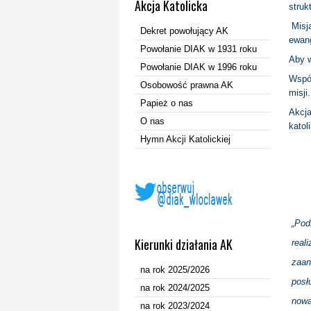
Akcja Katolicka
struk
Misją
Dekret powołujący AK
ewang
Powołanie DIAK w 1931 roku
Aby w
Powołanie DIAK w 1996 roku
Współ
Osobowość prawna AK
misji
Papież o nas
Akcja
O nas
katol
Hymn Akcji Katolickiej
„Pods
Kierunki działania AK
reali
zaang
na rok 2025/2026
posłu
na rok 2024/2025
nowa
na rok 2023/2024