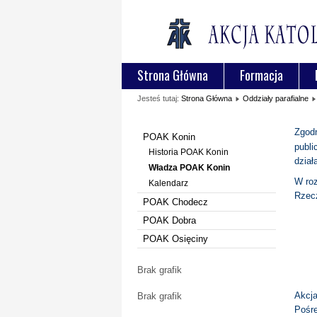
Strona Główna
Formacja
Jesteś tutaj:
Strona Główna
Oddziały parafialne
Zgodn
POAK Konin
publi
Historia POAK Konin
dział
Władza POAK Konin
W roz
Kalendarz
Rzecz
POAK Chodecz
POAK Dobra
POAK Osięciny
Brak grafik
Akcja
Brak grafik
Pośre