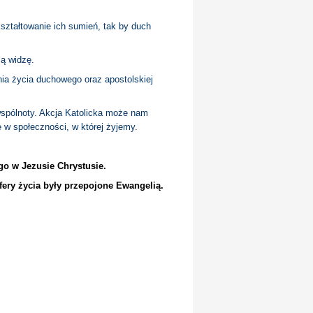
 kształtowanie ich sumień, tak by duch
ją widzę.
nia życia duchowego oraz apostolskiej
 wspólnoty. Akcja Katolicka może nam
 w społeczności, w której żyjemy.
go w Jezusie Chrystusie.
fery życia były przepojone Ewangelią.