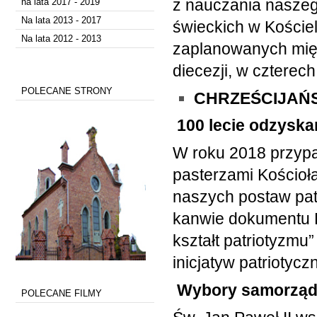
z nauczania naszeg
na lata 2017 - 2019
Na lata 2013 - 2017
świeckich w Koście
Na lata 2012 - 2013
zaplanowanych międ
diecezji, w czterec
POLECANE STRONY
CHRZEŚCIJAŃS
100 lecie odzyska
W roku 2018 przypad
pasterzami Kościoł
naszych postaw pat
kanwie dokumentu K
kształt patriotyzmu
inicjatyw patriotycz
Wybory samorzą
POLECANE FILMY