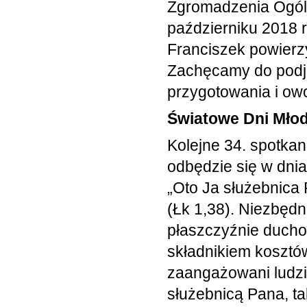
Zgromadzenia Ogól
październiku 2018 
Franciszek powier
Zachęcamy do podję
przygotowania i o
Światowe Dni Młod
Kolejne 34. spotkan
odbędzie się w dni
„Oto Ja służebnica 
(Łk 1,38). Niezbęd
płaszczyźnie ducho
składnikiem kosztów
zaangażowani ludzie
służebnicą Pana, t