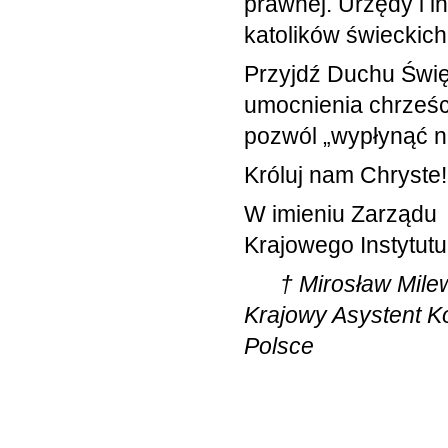
prawnej. Urzędy i i
katolików świeckich
Przyjdź Duchu Świę
umocnienia chrześc
pozwól „wypłynąć na
Króluj nam Chryste!
W imieniu Zarządu
Krajowego Instytutu 
† Mirosław
Krajowy Asyste
Polsce