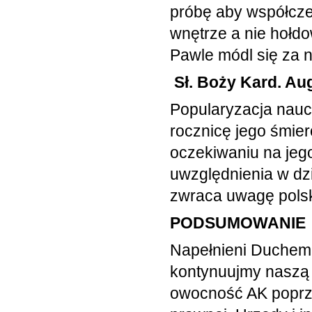
próbę aby współcze
wnętrze a nie hołdo
Pawle módl się za 
Sł. Boży Kard. Au
Popularyzacja nauc
rocznicę jego śmie
oczekiwaniu na jeg
uwzględnienia w dz
zwraca uwagę polsk
PODSUMOWANIE
Napełnieni Duchem 
kontynuujmy naszą 
owocność AK poprz