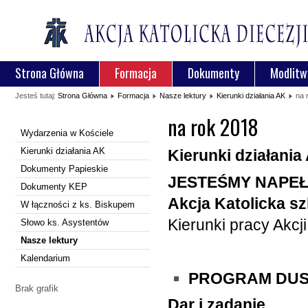
Strona Główna
Formacja
Dokumenty
Modlitw
Jesteś tutaj:
Strona Główna
Formacja
Nasze lektury
Kierunki działania AK
na 
na rok 2018
Wydarzenia w Kościele
Kierunki działania AK
Kierunki działania
Dokumenty Papieskie
JESTEŚMY NAPEŁ
Dokumenty KEP
Akcja Katolicka sz
W łączności z ks. Biskupem
Kierunki pracy Akcji
Słowo ks. Asystentów
Nasze lektury
Kalendarium
PROGRAM DUS
Brak grafik
Dar i zadanie