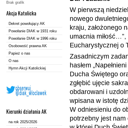
Brak grafik
W pierwszą niedziel
Akcja Katolicka
nowego dwuletnieg
Dekret powołujący AK
kraju, założonego n
Powołanie DIAK w 1931 roku
umacnia miłość…”, k
Powołanie DIAK w 1996 roku
Eucharystycznej o 
Osobowość prawna AK
Papież o nas
Zasadniczym zadani
O nas
hasłem „Napełnien
Hymn Akcji Katolickiej
Ducha Świętego or
zgłębić ujęcie sakr
obdarowani i uzdolni
wpisana w istotę dzi
W odniesieniu do o
Kierunki działania AK
potrzebny jest nam 
na rok 2025/2026
w której Duch Święt