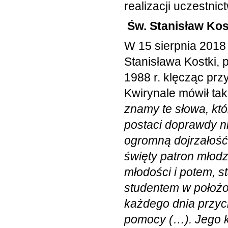
realizacji uczestni
Św. Stanisław Ko
W 15 sierpnia 2018
Stanisława Kostki, 
1988 r. klęcząc prz
Kwirynale mówił ta
znamy te słowa, kt
postaci doprawdy ni
ogromną dojrzałość
święty patron młodz
młodości i potem, s
studentem w położo
każdego dnia przyc
pomocy (…). Jego 