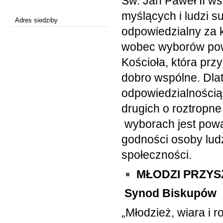
Św. Jan Paweł II w
myślących i ludzi s
Adres siedziby
odpowiedzialny za k
wobec wyborów pow
Kościoła, która prz
dobro wspólne. Dla
odpowiedzialnością
drugich o roztropne
wyborach jest powa
godności osoby lud
społeczności.
MŁODZI PRZYS
Synod Biskupów
„Młodzież, wiara i 