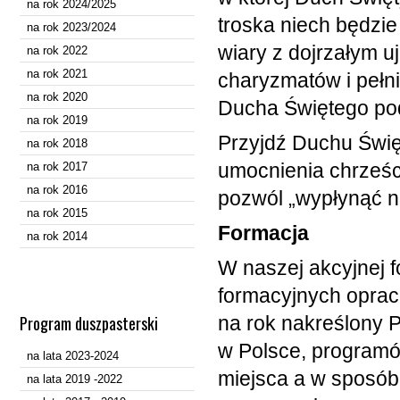
na rok 2024/2025
troska niech będzi
na rok 2023/2024
wiary z dojrzałym u
na rok 2022
na rok 2021
charyzmatów i pełn
na rok 2020
Ducha Świętego pod
na rok 2019
Przyjdź Duchu Świę
na rok 2018
umocnienia chrześc
na rok 2017
na rok 2016
pozwól „wypłynąć na 
na rok 2015
Formacja
na rok 2014
W naszej akcyjnej f
formacyjnych oprac
Program duszpasterski
na rok nakreślony 
w Polsce, program
na lata 2023-2024
miejsca a w sposób
na lata 2019 -2022