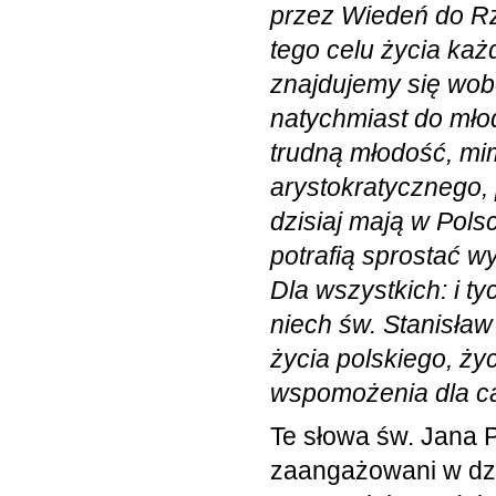
przez Wiedeń do Rz
tego celu życia każ
znajdujemy się wobe
natychmiast do młod
trudną młodość, mi
arystokratycznego, 
dzisiaj mają w Pols
potrafią sprostać 
Dla wszystkich: i ty
niech św. Stanisła
życia polskiego, ży
wspomożenia dla całe
Te słowa św. Jana P
zaangażowani w dzie