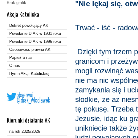
"Nie lękaj się, ot
Brak grafik
Akcja Katolicka
Dekret powołujący AK
Trwać - iść - radowa
Powołanie DIAK w 1931 roku
Powołanie DIAK w 1996 roku
Osobowość prawna AK
Dzięki tym trzem p
Papież o nas
granicom i przeżywa
O nas
mogli rozwinąć was
Hymn Akcji Katolickiej
nie ma nic wspólne
zamykania się i uc
słodkie, że aż nies
tę pokusę. Trzeba t
Jezusie, idąc ku gr
Kierunki działania AK
unikniecie także ży
na rok 2025/2026
ludzi powołanych pr