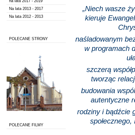
na lata 2017 - 2019
„Niech wasze ży
Na lata 2013 - 2017
Na lata 2012 - 2013
kieruje Ewangel
Chry
naśladowanym bez l
POLECANE STRONY
w programach dus
uł
szczerą współp
tworząc relac
budowania wspóln
autentyczne r
rodziny i bądźcie
społecznego, 
POLECANE FILMY