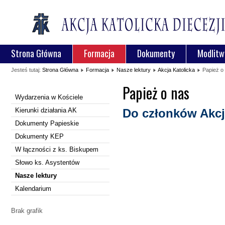
Strona Główna
Formacja
Dokumenty
Modlitw
Jesteś tutaj:
Strona Główna
Formacja
Nasze lektury
Akcja Katolicka
Papież o
Papież o nas
Wydarzenia w Kościele
Kierunki działania AK
Do członków Akcji
Dokumenty Papieskie
Dokumenty KEP
W łączności z ks. Biskupem
Słowo ks. Asystentów
Nasze lektury
Kalendarium
Brak grafik