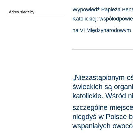
Wypowiedź Papieża Bened
Adres siedziby
Katolickiej: współodpowi
na VI Międzynarodowym F
„Niezastąpionym oś
świeckich są organi
katolickie. Wśród n
szczególne miejsce
niegdyś w Polsce by
wspaniałych owocó