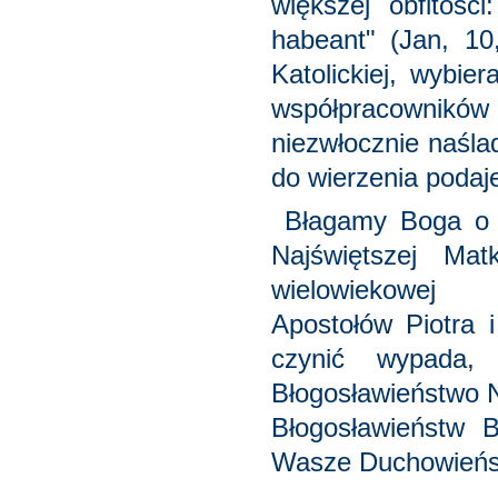
większej obfitośc
habeant" (Jan, 10
Katolickiej, wybie
współpracowników
niezwłocznie naśla
do wierzenia podaj
Błagamy Boga o w
Najświętszej Ma
wielowiekowej 
Apostołów Piotra 
czynić wypada,
Błogosławieństwo N
Błogosławieństw 
Wasze Duchowieńst