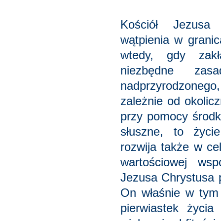
Kościół Jezusa
wątpienia w grani
wtedy, gdy zak
niezbędne zasa
nadprzyrodzonego
zależnie od okolic
przy pomocy środk
słuszne, to życi
rozwija także w ce
wartościowej wsp
Jezusa Chrystusa p
On właśnie w tym c
pierwiastek życia